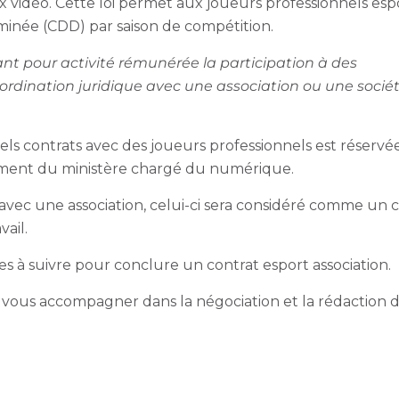
ux vidéo. Cette loi permet aux joueurs professionnels esp
minée (CDD) par saison de compétition.
t pour activité rémunérée la participation à des
ordination juridique avec une association ou une socié
tels contrats avec des joueurs professionnels est réservé
ment du ministère chargé du numérique.
u avec une association, celui-ci sera considéré comme un 
vail.
s à suivre pour conclure un contrat esport association.
e vous accompagner
dans la négociation et la rédaction 