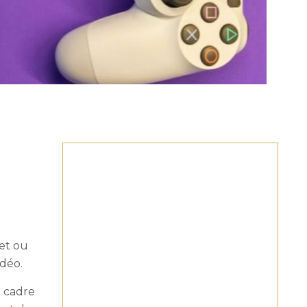
et ou
idéo.
n cadre