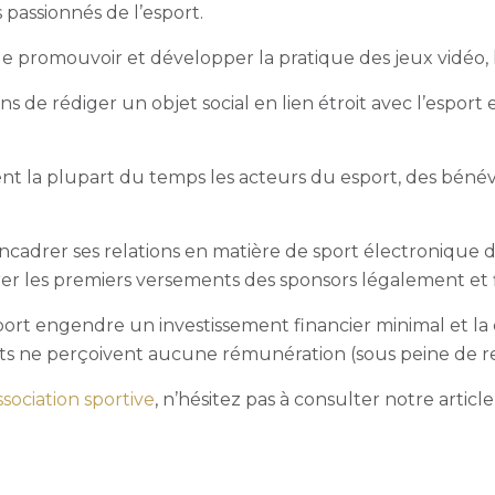
s passionnés de l’esport.
t de promouvoir et développer la pratique des jeux vidéo
s de rédiger un objet social en lien étroit avec l’esport e
nt la plupart du temps les acteurs du esport, des béné
ncadrer ses relations en matière de sport électronique de
er les premiers versements des sponsors légalement et
esport engendre un investissement financier minimal et la
nts ne perçoivent aucune rémunération (sous peine de req
ociation sportive
, n’hésitez pas à consulter notre articl