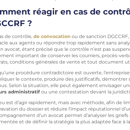
mment réagir en cas de contrô
CCRF ?
as de contrôle,
de convocation
ou de sanction DGCCRF, l’e
cle aux agents ou répondre trop rapidement sans analyse 
n avocat, étant précisé que le contrôle n’est pas suspend
ement important de conserver les courriers, procès-verba
rats, conditions générales de vente et tout document uti
qu’une procédure contradictoire est ouverte, l’entrepris
liquer le contexte, produire des justificatifs, démontrer 
us. Selon la situation, elle peut également envisager un
urs administratif
ou une contestation devant la juridic
eu est d’agir rapidement, mais avec méthode, afin de limit
ravation du dossier et réduire l’impact réputationnel d’
compagnement d’un avocat permet d’analyser
les grief
entée et de définir la stratégie la plus adaptée face à 