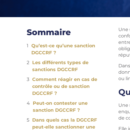
Une 
Sommaire
conf
entre
Qu’est-ce qu’une sanction
oblig
DGCCRF ?
répu
Les différents types de
Dans
sanctions DGCCRF
donn
ou l
Comment réagir en cas de
contrôle ou de sanction
Qu
DGCCRF ?
Peut-on contester une
Une 
sanction DGCCRF ?
enqu
de c
Dans quels cas la DGCCRF
peut-elle sanctionner une
Elle