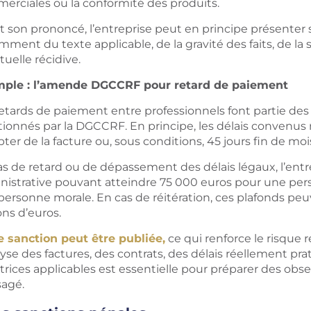
erciales ou la conformité des produits.
t son prononcé, l’entreprise peut en principe présente
ment du texte applicable, de la gravité des faits, de la s
uelle récidive.
ple : l’amende DGCCRF pour retard de paiement
retards de paiement entre professionnels font partie 
tionnés par la DGCCRF. En principe, les délais convenus
er de la facture ou, sous conditions, 45 jours fin de moi
as de retard ou de dépassement des délais légaux, l’en
nistrative pouvant atteindre 75 000 euros pour une pers
personne morale. En cas de réitération, ces plafonds peu
ons d’euros.
e sanction peut être publiée,
ce qui renforce le risque 
lyse des factures, des contrats, des délais réellement pra
ctrices applicables est essentielle pour préparer des ob
sagé.