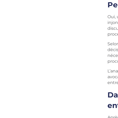
Pe
Oui,
injo
discu
procé
Selon
décis
néce
proc
L’an
avoca
entre
Da
en
Après