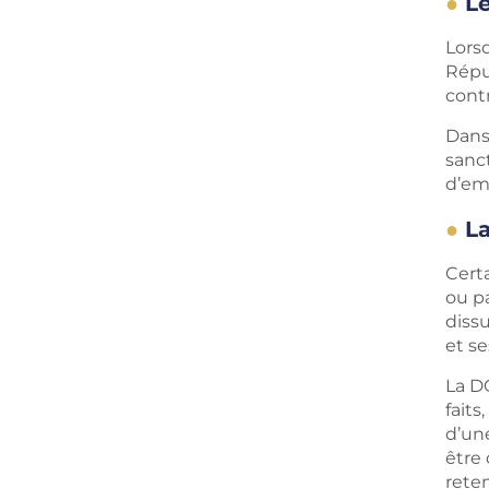
L
Lorsq
Répu
cont
Dans
sanc
d’em
La
Cert
ou p
dissu
et s
La D
faits
d’un
être 
reten