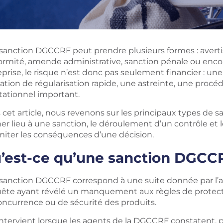
sanction DGCCRF peut prendre plusieurs formes : averti
ormité, amende administrative, sanction pénale ou encor
prise, le risque n’est donc pas seulement financier : un
ation de régularisation rapide, une astreinte, une procé
tationnel important.
 cet article, nous revenons sur les principaux types de 
er lieu à une sanction, le déroulement d’un contrôle et 
imiter les conséquences d’une décision.
’est-ce qu’une sanction DGCC
sanction DGCCRF correspond à une suite donnée par l’a
ête ayant révélé un manquement aux règles de prote
oncurrence ou de sécurité des produits.
 intervient lorsque les agents de la DGCCRF constatent,