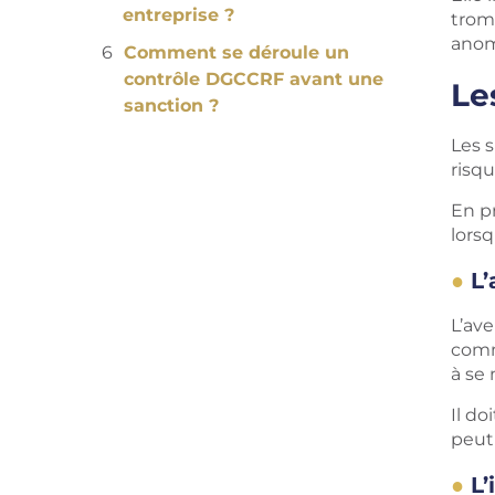
entreprise ?
trom
anom
Comment se déroule un
contrôle DGCCRF avant une
Le
sanction ?
Les 
risqu
En p
lors
L
L’av
commi
à se
Il do
peut
L’