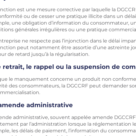
jonction est une mesure corrective par laquelle la DGCC
nformité ou de cesser une pratique illicite dans un déla
ple, une obligation d’information du consommateur, un 
itions générales irrégulières ou une pratique commerci
entreprise ne respecte pas l’injonction dans le délai impart
jonction peut notamment être assortie d’une astreinte jo
our de retard jusqu’à la régularisation.
 retrait, le rappel ou la suspension de co
que le manquement concerne un produit non conforme o
rité des consommateurs, la DGCCRF peut demander son r
ommercialisation.
’amende administrative
ende administrative, souvent appelée amende DGCCRF, 
tement par l’administration lorsque la réglementation le
le, les délais de paiement, l’information du consommateu