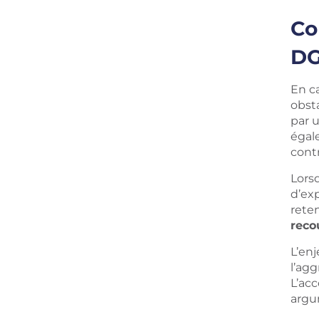
Co
DG
En c
obsta
par u
égal
cont
Lors
d’exp
reten
reco
L’enj
l’agg
L’ac
argum