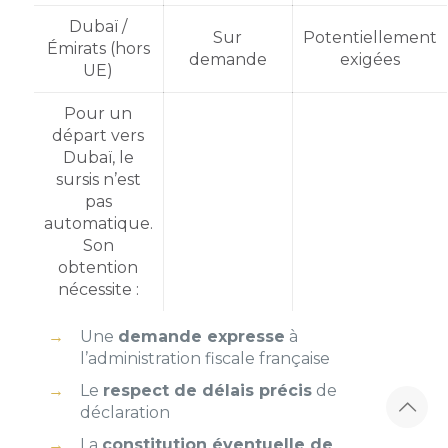
Dubaï /
Sur
Potentiellement
Émirats (hors
demande
exigées
UE)
Pour un
départ vers
Dubaï, le
sursis n’est
pas
automatique.
Son
obtention
nécessite :
Une
demande expresse
à
l’administration fiscale française
Le
respect de délais précis
de
déclaration
La
constitution éventuelle de