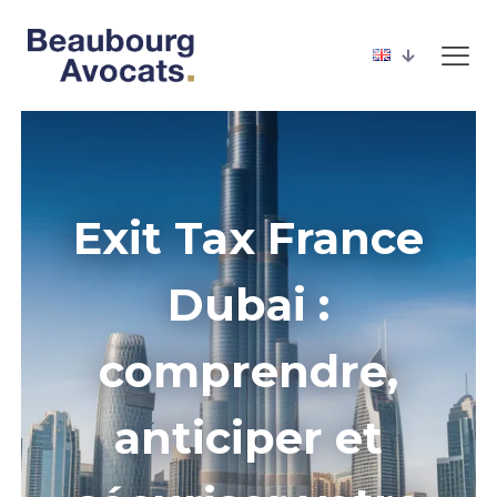
Exit Tax France
Dubai :
comprendre,
anticiper et