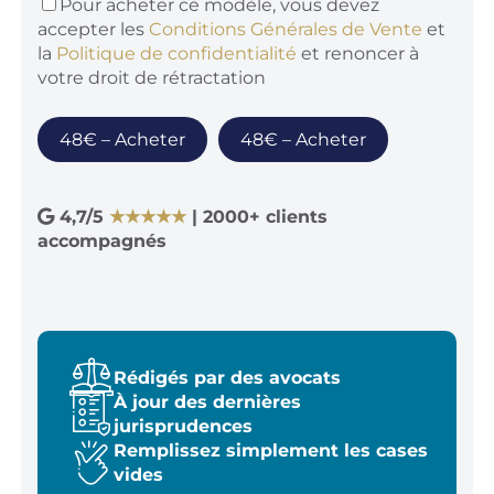
Pour acheter ce modèle, vous devez
accepter les
Conditions Générales de Vente
et
la
Politique de confidentialité
et renoncer à
votre droit de rétractation
48€ – Acheter
4,7/5
★★★★★
| 2000+ clients
accompagnés
Rédigés par des avocats
À jour des dernières
jurisprudences
Remplissez simplement les cases
vides