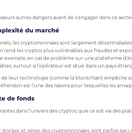
lusieurs autres dangers avant de s’engager dans ce secte
omplexité du marché
nnels, les cryptomonnaies sont largement décentralisées
 rend les cryptos plus vulnérables aux fraudes et expose 
 Par exemple, en cas de problème sur une plateforme d’éch
es, surtout si l’opérateur est situé dans un pays étran
t de leur technologie (comme la blockchain) empêche s
éhension est l’une des raisons pour lesquelles les arna
te de fonds
antes dans l’univers des cryptos, que ce soit via des pl
 stocker et gérer des cryptomonnaies, sont parfois peu s