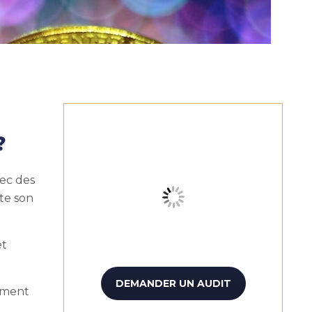
?
vec des
te son
et
DEMANDER UN AUDIT
omment