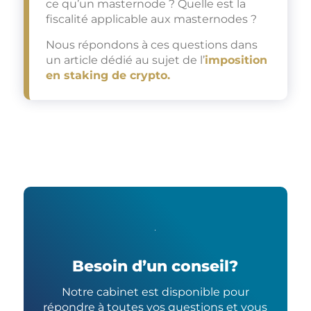
ce qu’un masternode ? Quelle est la
fiscalité applicable aux masternodes ?
Nous répondons à ces questions dans
un article dédié au sujet de l’
imposition
en staking de crypto.
Besoin d’un conseil?
Notre cabinet est disponible pour
répondre à toutes vos questions et vous