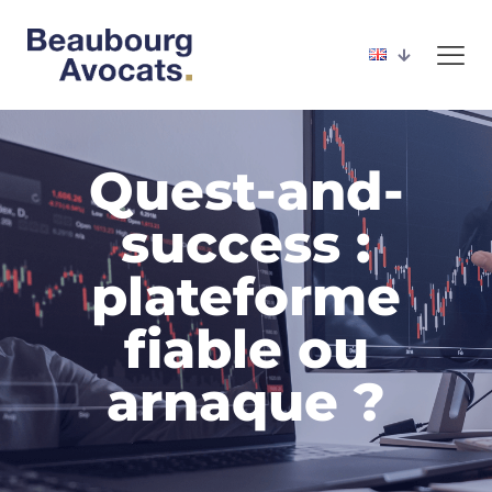
Quest-and-
success :
plateforme
fiable ou
arnaque ?