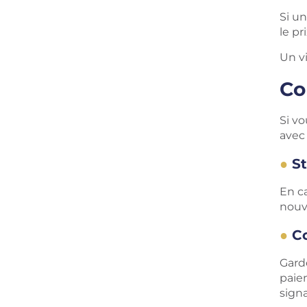
Si un
le pr
Un vi
Co
Si vo
avec
S
En c
nouv
C
Gard
paie
sign