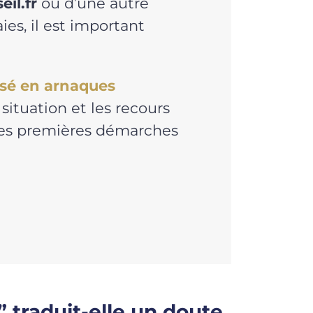
il.fr
ou d’une autre
es, il est important
isé en arnaques
situation et les recours
 les premières démarches
 traduit-elle un doute