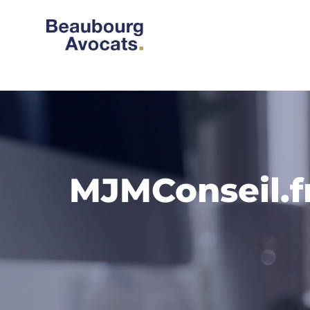
MJMConseil.fr