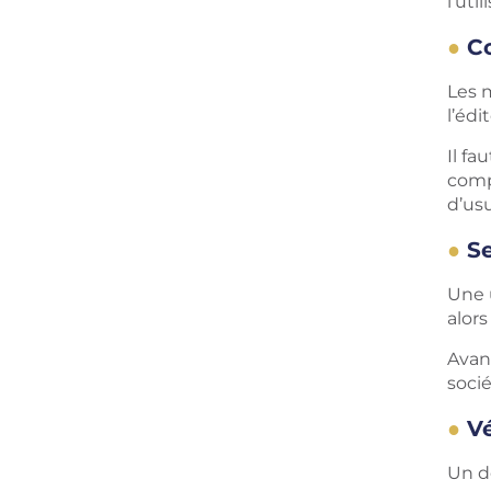
l’uti
Co
Les m
l’édi
Il fa
compa
d’us
Se
Une u
alors
Avant
socié
Vé
Un d