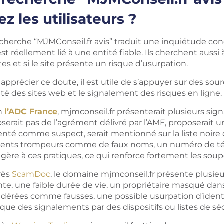
ez les utilisateurs ?
cherche “MJMConseil.fr avis” traduit une inquiétude conc
est réellement lié à une entité fiable. Ils cherchent aussi 
es et si le site présente un risque d’usurpation.
apprécier ce doute, il est utile de s’appuyer sur des sour
lité des sites web et le signalement des risques en ligne.
n
l’ADC France
, mjmconseil.fr présenterait plusieurs sign
oserait pas de l’agrément délivré par l’AMF, proposerai
nté comme suspect, serait mentionné sur la liste noire d
ents trompeurs comme de faux noms, un numéro de télé
ngère à ces pratiques, ce qui renforce fortement les sou
rès
ScamDoc
, le domaine mjmconseil.fr présente plusieu
nte, une faible durée de vie, un propriétaire masqué dan
idérées comme fausses, une possible usurpation d’identit
 que des signalements par des dispositifs ou listes de séc