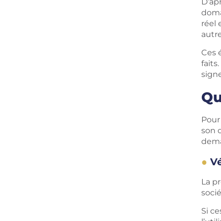
D’ap
doma
réel
autr
Ces é
faits
sign
Qu
Pour 
son d
dema
Vé
La pr
soci
Si ce