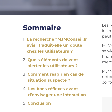
Les 
Sommaire
inter
peut
La recherche “MJMConseil.fr
avis” traduit-elle un doute
MJMC
serv
chez les utilisateurs ?
finan
Quels éléments doivent
menti
alerter les utilisateurs ?
MJMC
Comment réagir en cas de
nota
situation suspecte ?
cont
Les bons réflexes avant
d’envisager une interaction
Conclusion