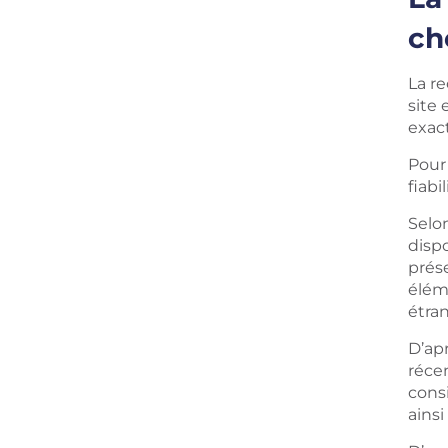
ch
La re
site 
exact
Pour 
fiabi
Selo
disp
prése
élém
étra
D’ap
réce
cons
ainsi