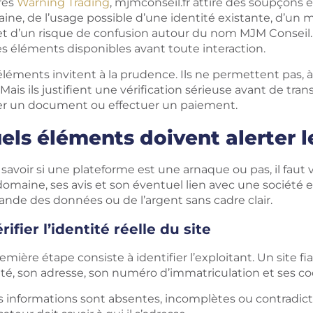
rès
Warning Trading
, mjmconseil.fr attire des soupçons 
ine, de l’usage possible d’une identité existante, d’un 
 et d’un risque de confusion autour du nom MJM Conseil. 
es éléments disponibles avant toute interaction.
léments invitent à la prudence. Ils ne permettent pas, à
. Mais ils justifient une vérification sérieuse avant de t
er un document ou effectuer un paiement.
els éléments doivent alerter le
savoir si une plateforme est une arnaque ou pas, il faut v
omaine, ses avis et son éventuel lien avec une société exis
nde des données ou de l’argent sans cadre clair.
rifier l’identité réelle du site
emière étape consiste à identifier l’exploitant. Un site f
été, son adresse, son numéro d’immatriculation et ses c
s informations sont absentes, incomplètes ou contradictoir