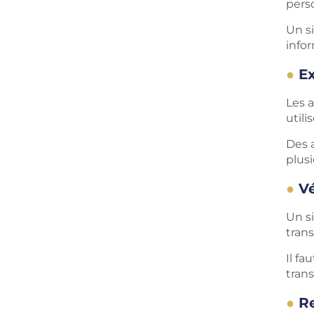
perso
Un s
infor
Ex
Les a
utili
Des a
plus
V
Un s
trans
Il fa
tran
Re