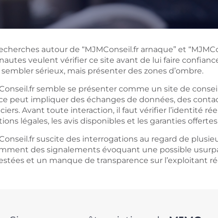
recherches autour de “MJMConseil.fr arnaque” et “MJMCon
nautes veulent vérifier ce site avant de lui faire confian
 sembler sérieux, mais présenter des zones d’ombre.
onseil.fr semble se présenter comme un site de conse
ice peut impliquer des échanges de données, des con
ciers. Avant toute interaction, il faut vérifier l’identité réel
ons légales, les avis disponibles et les garanties offertes à
onseil.fr suscite des interrogations au regard de plusie
mment des signalements évoquant une possible usurpati
estées et un manque de transparence sur l’exploitant rée