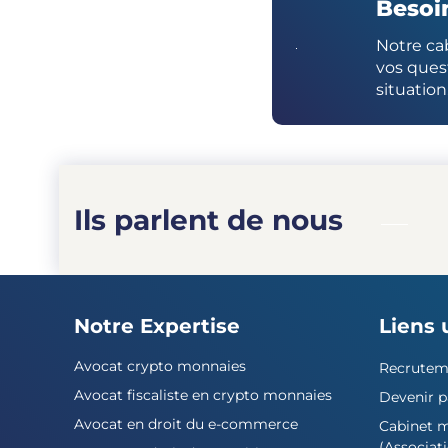
Besoin
Notre ca
vos quest
situation
Ils parlent de nous
Notre Expertise
Liens 
Avocat crypto monnaies
Recrutem
Avocat fiscaliste en crypto monnaies
Devenir p
Avocat en droit du e-commerce
Cabinet 
(Associat