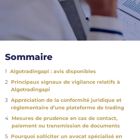
Sommaire
Algotradingapi : avis disponibles
Principaux signaux de vigilance relatifs à
Algotradingapi
Appréciation de la conformité juridique et
réglementaire d’une plateforme de trading
Mesures de prudence en cas de contact,
paiement ou transmission de documents
Pourquoi solliciter un avocat spécialisé en