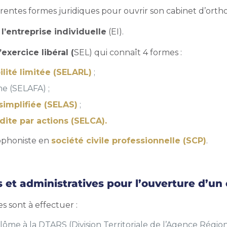
rentes formes juridiques pour ouvrir son cabinet d’orth
r
l’entreprise individuelle
(EI).
’exercice libéral (
SEL) qui connaît 4 formes :
ilité limitée (SELARL)
;
me (SELAFA) ;
 simplifiée (SELAS)
;
ite par actions (SELCA).
ophoniste
en
société civile professionnelle (SCP)
.
s et administratives pour l’ouverture d’un
s sont à effectuer :
plôme à la DTARS (Division Territoriale de l’Agence Régi