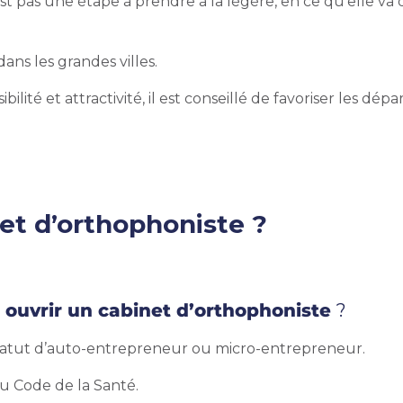
est pas une étape à prendre à la légère, en ce qu’elle va 
ans les grandes villes.
ilité et attractivité, il est conseillé de favoriser les dép
net d’orthophoniste
?
r ouvrir un cabinet d’orthophoniste
?
tatut d’auto-entrepreneur ou micro-entrepreneur.
au Code de la Santé.