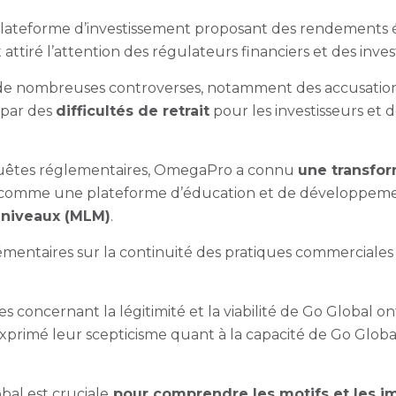
eforme d’investissement proposant des rendements élev
ttiré l’attention des régulateurs financiers et des inve
de nombreuses controverses, notamment des accusatio
 par des
difficultés de retrait
pour les investisseurs et 
nquêtes réglementaires, OmegaPro a connu
une transfor
ée comme une plateforme d’éducation et de développeme
-niveaux (MLM)
.
émentaires sur la continuité des pratiques commerciales e
 concernant la légitimité et la viabilité de Go Global o
rimé leur scepticisme quant à la capacité de Go Global
bal est cruciale
pour comprendre les motifs et les im