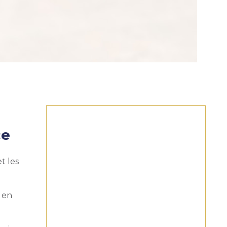
ce
t les
 en