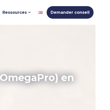
Ressources
Demander conseil
x-OmegaPro) en