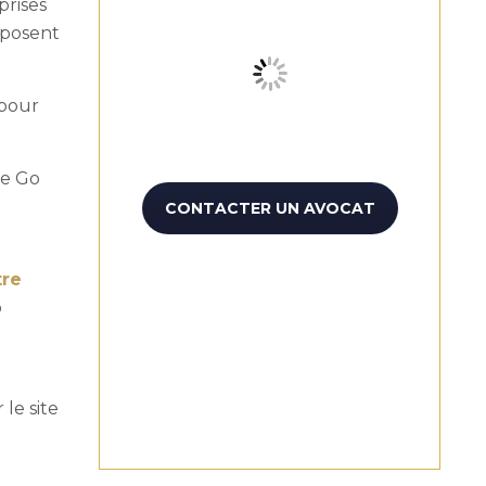
prises
 posent
 pour
de Go
CONTACTER UN AVOCAT
tre
o
 le site