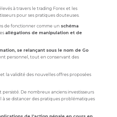
és à travers le trading Forex et les
stisseurs pour ses pratiques douteuses.
ns de fonctionner comme un
schéma
des
allégations de manipulation et de
mation, se relançant sous le nom de Go
nt personnel, tout en conservant des
t la validité des nouvelles offres proposées
nt persisté. De nombreux anciens investisseurs
 à se distancer des pratiques problématiques
plications de l’action pénale en cours en