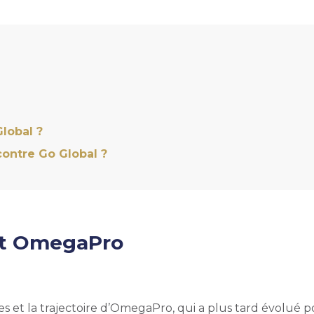
lobal ?
contre Go Global ?
 et OmegaPro
es et la trajectoire d’OmegaPro, qui a plus tard évolué 