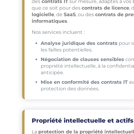
des
contrats IT
sur mesure, adaptés à vos 
que ce soit pour des
contrats de licence
,
logicielle
, de
SaaS
, ou des
contrats de pre
informatiques
.
Nos services incluent :
Analyse juridique des contrats
pour id
les failles potentielles.
Négociation de clauses sensibles
comm
propriété intellectuelle, à la confidential
anticipée.
Mise en conformité des contrats IT
av
protection des données.
Propriété intellectuelle et acti
La
protection de la propriété intellectuel