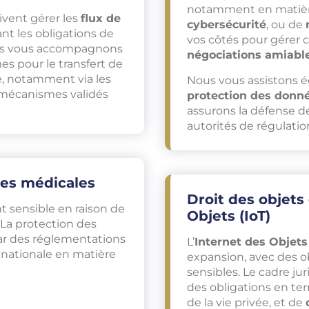
notamment en matiè
oivent gérer les
flux de
cybersécurité
, ou de
nt les obligations de
vos côtés pour gérer ce
ous vous accompagnons
négociations amiabl
es pour le transfert de
, notamment via les
Nous vous assistons ég
 mécanismes validés
protection des donn
assurons la défense de
autorités de régulatio
ées médicales
Droit des objets
t sensible en raison de
Objets (IoT)
 La protection des
r des réglementations
L’
Internet des Objets 
on nationale en matière
expansion, avec des o
sensibles. Le cadre j
des obligations en t
de la vie privée, et de