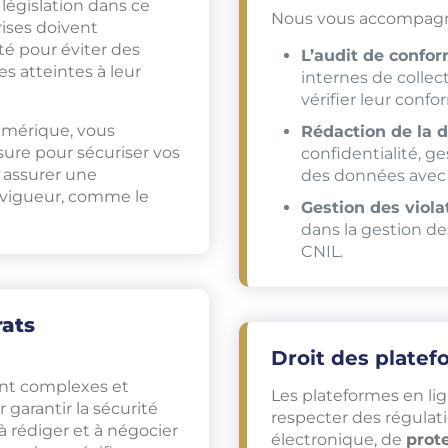
législation dans ce
Nous vous accompagn
ises doivent
té pour éviter des
L’audit de confo
s atteintes à leur
internes de colle
vérifier leur confo
numérique, vous
Rédaction de la 
re pour sécuriser vos
confidentialité, g
et assurer une
des données avec 
 vigueur, comme le
Gestion des viol
dans la gestion des
CNIL.
rats
Droit des platef
ont complexes et
Les plateformes en l
 garantir la sécurité
respecter des régula
à rédiger et à négocier
électronique, de
prot