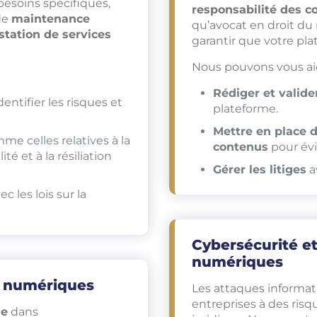
besoins spécifiques,
responsabilité des c
 de
maintenance
qu’avocat en droit d
station de services
garantir que votre pla
Nous pouvons vous aid
Rédiger et valider
entifier les risques et
plateforme.
Mettre en place 
e celles relatives à la
contenus
pour évit
ité et à la résiliation
Gérer les litiges
a
ec les lois sur la
Cybersécurité et
numériques
fs numériques
Les attaques informat
entreprises à des risq
le
dans