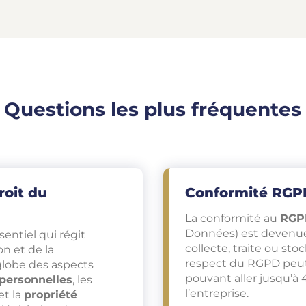
Questions les plus fréquentes
roit du
Conformité RGPD
La conformité au
RGP
Données) est devenue
entiel qui régit
collecte, traite ou st
on et de la
respect du RGPD peut 
globe des aspects
pouvant aller jusqu’à 4
personnelles
, les
l’entreprise.
 et la
propriété