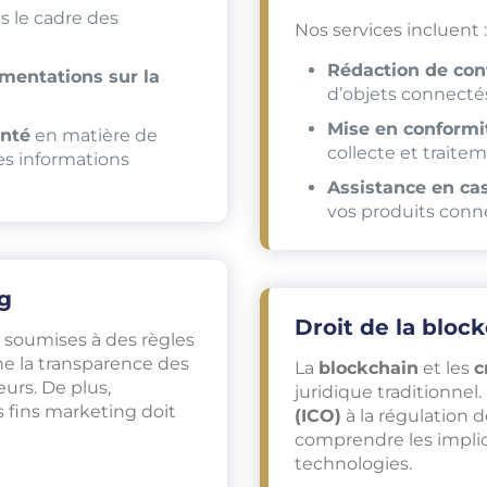
 le cadre des
Nos services incluent :
Rédaction de cont
mentations sur la
d’objets connecté
Mise en conformit
anté
en matière de
collecte et traite
des informations
Assistance en cas
vos produits conn
ng
Droit de la bloc
 soumises à des règles
e la transparence des
La
blockchain
et les
c
urs. De plus,
juridique traditionnel
 fins marketing doit
(ICO)
à la régulation 
comprendre les implica
technologies.