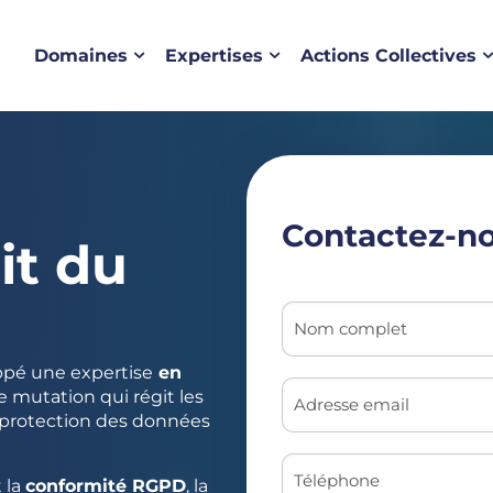
Domaines
Expertises
Actions Collectives
Contactez-n
it du
ppé une expertise
en
 mutation qui régit les
la protection des données
 la
conformité RGPD
, la