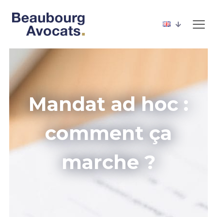
Mandat ad hoc :
comment ça
marche ?