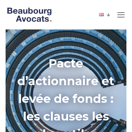
Pacte
d’actionnaire et
levée de fonds :
les clauses les