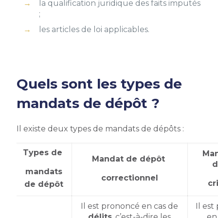
la qualification juridique des faits imputés
;
les articles de loi applicables.
Quels sont les types de
mandats de dépôt ?
Il existe deux types de mandats de dépôts :
Types de
Man
Mandat de dépôt
d
mandats
correctionnel
cr
de dépôt
Il est prononcé en cas de
Il es
délits
, c’est-à-dire les
en