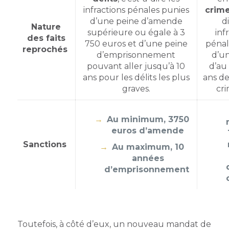
infractions pénales punies
crim
d’une peine d’amende
d
Nature
supérieure ou égale à 3
inf
des faits
750 euros et d’une peine
pénal
reprochés
d’emprisonnement
d’u
pouvant aller jusqu’à 10
d’au
ans pour les délits les plus
ans d
graves.
cri
Au minimum, 3750
euros d’amende
Sanctions
Au maximum, 10
années
d’emprisonnement
Toutefois, à côté d’eux, un nouveau mandat de