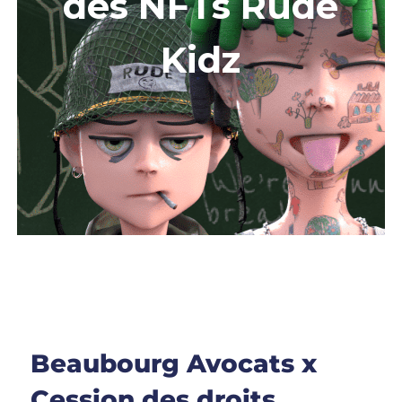
des NFTs Rude
Kidz
Beaubourg Avocats x
Cession des droits