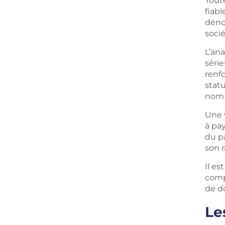
Tout
fiabl
déno
socié
L’ana
séri
renfo
statu
nom 
Une 
à pay
du pa
son r
Il es
compt
de d
Le