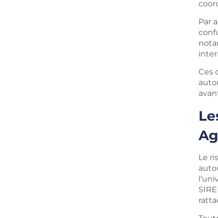
coord
Par a
confu
nota
inte
Ces o
auto
avan
Le
Ag
Le ri
auto
l’un
SIREN
ratta