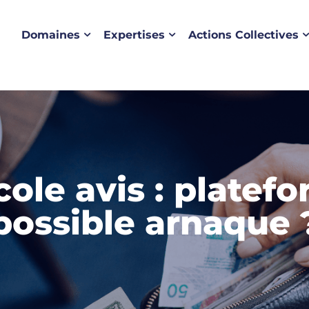
Domaines
Expertises
Actions Collectives
cole avis : platefo
possible arnaque 