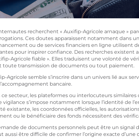
internautes recherchent « Auxifip-Agricole arnaque » pa
rrogations. Ces doutes apparaissent notamment dans un c
inancement ou de services financiers en ligne utilisent
antes pour inspirer confiance. Des recherches existent au
ifip-Agricole fiable ». Elles traduisent une volonté de vérif
t toute transmission de documents ou tout paiement.
ip-Agricole semble s’inscrire dans un univers lié aux ser
 l’accompagnement bancaire.
ce secteur, les plateformes ou interlocuteurs similaires
 vigilance s’impose notamment lorsque l’identité de l’ent
té existante, les coordonnées officielles, les autorisatio
ent ou le bénéficiaire des fonds nécessitent des vérific
emande de documents personnels peut être un signal d’al
ut aussi être difficile de confirmer l’origine exacte d’une o