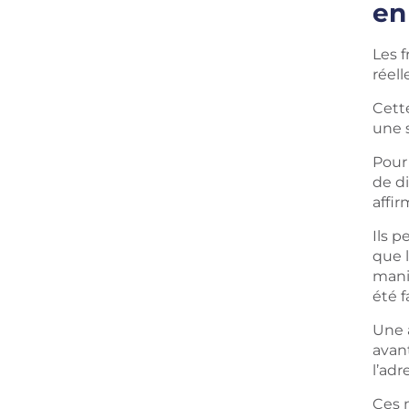
en
Les f
réel
Cett
une 
Pour 
de di
affir
Ils p
que 
mani
été f
Une 
avant
l’adr
Ces 