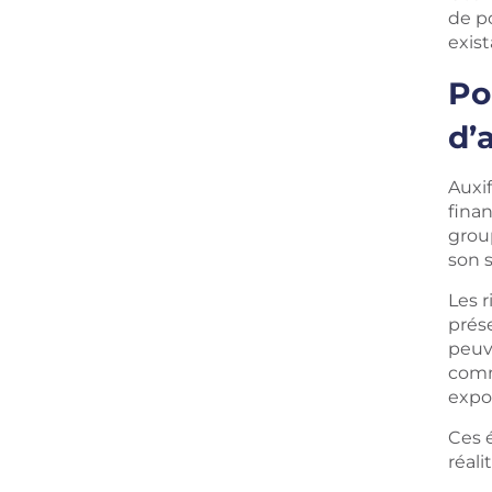
de p
exis
Po
d’
Auxi
finan
group
son s
Les 
prés
peuve
comm
expos
Ces é
réali