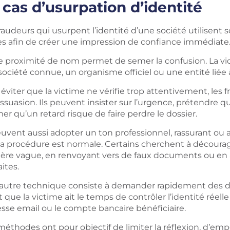
 cas d’usurpation d’identité
raudeurs qui usurpent l’identité d’une société utilisent
les afin de créer une impression de confiance immédiate
e proximité de nom permet de semer la confusion. La vic
société connue, un organisme officiel ou une entité liée
éviter que la victime ne vérifie trop attentivement, les 
ssuasion. Ils peuvent insister sur l’urgence, prétendre qu
mer qu’un retard risque de faire perdre le dossier.
euvent aussi adopter un ton professionnel, rassurant ou a
la procédure est normale. Certains cherchent à découra
ère vague, en renvoyant vers de faux documents ou en af
aites.
autre technique consiste à demander rapidement des 
 que la victime ait le temps de contrôler l’identité réelle 
esse email ou le compte bancaire bénéficiaire.
méthodes ont pour objectif de limiter la réflexion, d’em