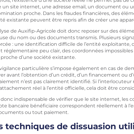
efois, l’existence d’une société réelle ne permet pas
e un site internet, une adresse email, un document ou un
mination proche. Dans les fraudes financières, des élém
té existante peuvent être repris afin de créer une appar
lyse de Auxifip-Agricole doit donc reposer sur des élémen
euse du nom ou des documents transmis. Plusieurs signau
rcée : une identification difficile de l’entité exploitante
t réglementaire peu clair, des coordonnées impossibles à
proche d’une société existante.
vigilance particulière s’impose également en cas de de
er avant l’obtention d’un crédit, d’un financement ou d’
iement n’est pas clairement identifié. Si l’interlocuteur
attachement réel à l’entité officielle, cela doit être co
t donc indispensable de vérifier que le site internet, le
e bancaire bénéficiaire correspondent réellement à l’ent
ocuments ou tout paiement.
s techniques de dissuasion util