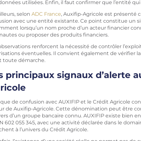
onnées utilisées. Enfin, il faut confirmer que l’entité qui
illeurs, selon
ADC France
, Auxifip-Agricole est présent
sion avec une entité existante. Ce point constitue un sig
mment lorsqu’un nom proche d’un acteur financier connu 
rnautes ou proposer des produits financiers.
bservations renforcent la nécessité de contrôler l’exploit
risations éventuelles. Il convient également de vérifie
t toute démarche.
s principaux signaux d’alerte a
ricole
sque de confusion avec AUXIFIP et le Crédit Agricole cons
ur de Auxifip-Agricole. Cette dénomination peut être co
ivers d’un groupe bancaire connu. AUXIFIP existe bien en
 602 055 345, avec une activité déclarée dans le domaine
chent à l’univers du Crédit Agricole.