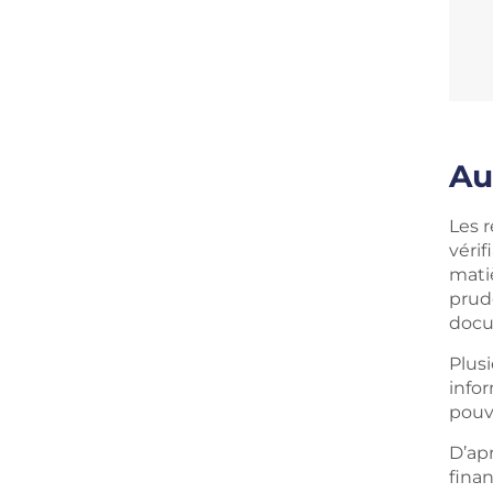
Au
Les 
vérif
matiè
prude
docu
Plus
info
pouva
D’ap
finan