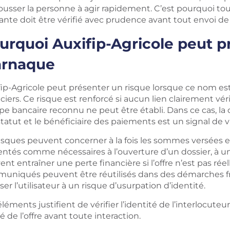
ousser la personne à agir rapidement. C’est pourquoi to
tante doit être vérifié avec prudence avant tout envoi 
urquoi Auxifip-Agricole peut p
arnaque
fip-Agricole peut présenter un risque lorsque ce nom est
ciers. Ce risque est renforcé si aucun lien clairement vér
e bancaire reconnu ne peut être établi. Dans ce cas, la dif
tatut et le bénéficiaire des paiements est un signal de v
risques peuvent concerner à la fois les sommes versées e
entés comme nécessaires à l’ouverture d’un dossier, à u
nt entraîner une perte financière si l’offre n’est pas r
uniqués peuvent être réutilisés dans des démarches f
er l’utilisateur à un risque d’usurpation d’identité.
léments justifient de vérifier l’identité de l’interlocute
té de l’offre avant toute interaction.