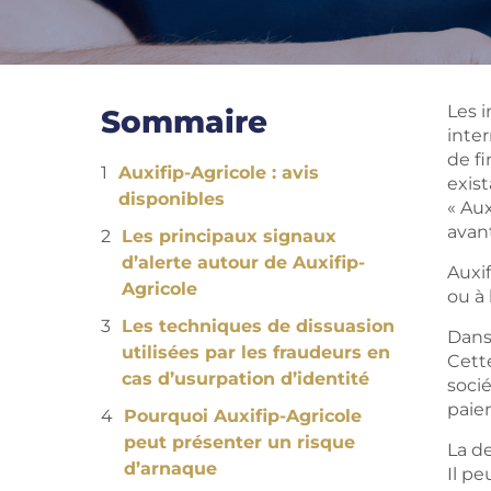
Les 
Sommaire
inte
de f
Auxifip-Agricole : avis
exist
disponibles
« Aux
avan
Les principaux signaux
d’alerte autour de Auxifip-
Auxif
Agricole
ou à
Les techniques de dissuasion
Dans 
utilisées par les fraudeurs en
Cette
cas d’usurpation d’identité
socié
paiem
Pourquoi Auxifip-Agricole
peut présenter un risque
La d
d’arnaque
Il pe