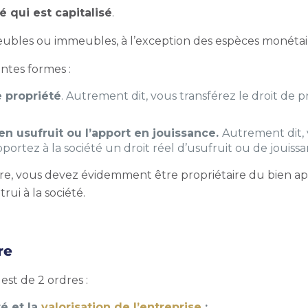
té
qui est capitalisé
.
eubles ou immeubles, à l’exception des espèces monétai
ntes formes :
e propriété
. Autrement dit, vous transférez le droit de p
en usufruit ou l’apport en jouissance.
Autrement dit, 
portez à la société un droit réel d’usufruit ou de jouissa
re, vous devez évidemment être propriétaire du bien appo
rui à la société.
re
est de 2 ordres :
té et la
valorisation de l’entreprise
;