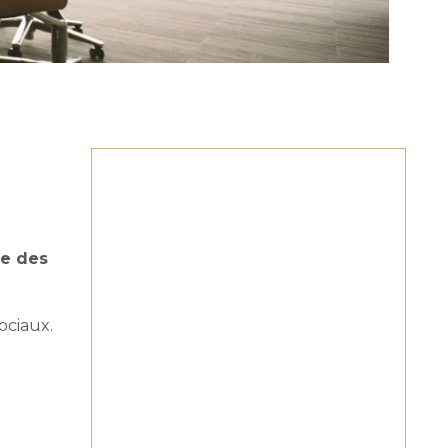
re des
ociaux.