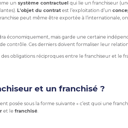
comme un
système contractuel
qui lie un franchiseur (un
antes).
L’objet du contrat
est l’exploitation d’un
conce
 franchise peut même être exportée à l’internationale, on
ndra économiquement, mais garde une certaine indépenda
e contrôle. Ces derniers doivent formaliser leur relation
e des obligations réciproques entre le franchiseur et le fr
nchiseur et un franchisé ?
posée sous la forme suivante « c’est quoi une franchise
r
et le
franchisé
.