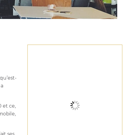
 qu’est-
la
 et ce,
mobile,
ait ses