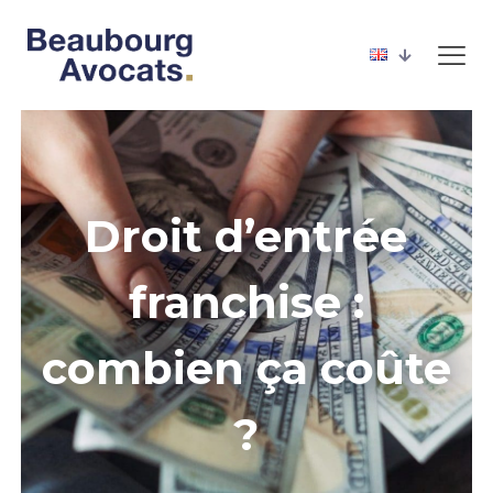
Droit d’entrée
franchise :
combien ça coûte
?