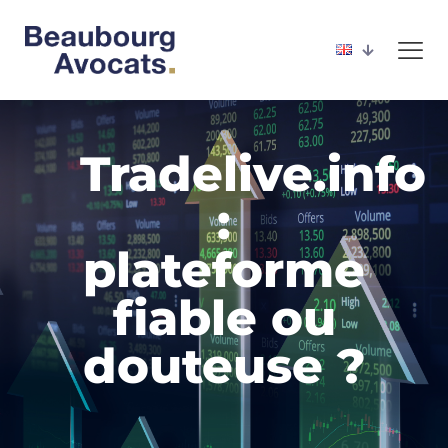
Tradelive.info
:
plateforme
fiable ou
douteuse ?