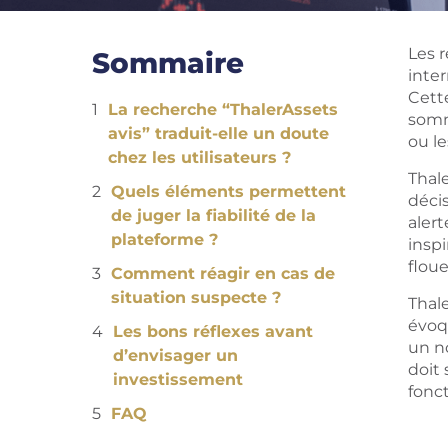
Les 
Sommaire
inte
Cett
La recherche “ThalerAssets
somm
avis” traduit-elle un doute
ou l
chez les utilisateurs ?
Thal
Quels éléments permettent
décis
de juger la fiabilité de la
aler
plateforme ?
insp
floue
Comment réagir en cas de
situation suspecte ?
Thale
évoqu
Les bons réflexes avant
un no
d’envisager un
doit 
investissement
fonc
FAQ