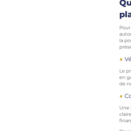
Qu
pl
Pour 
autor
la po
prése
Vé
Le pr
en g
de n
Co
Une p
clair
finan