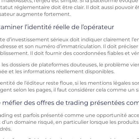
ThalerAssets, l’enjeu est simple. Si la plateforme évoque
tatut réglementaire doit être clair. Il doit aussi pouvoir êt
ilisateur augmente fortement.
aminer l’identité réelle de l’opérateur
te d’investissement sérieux doit indiquer clairement l’en
dresse et son numéro d’immatriculation. Il doit préciser
blissement. Il doit fournir des coordonnées fiables et véri
 les dossiers de plateformes douteuses, le problème vie
hée et les informations réellement disponibles.
identité de l’éditeur reste floue, si les mentions légales
ent selon les pages, il faut considérer cela comme un si
 méfier des offres de trading présentées c
ading est parfois présenté comme une opportunité accessi
it d’un domaine risqué, en particulier lorsque les produ
drés.