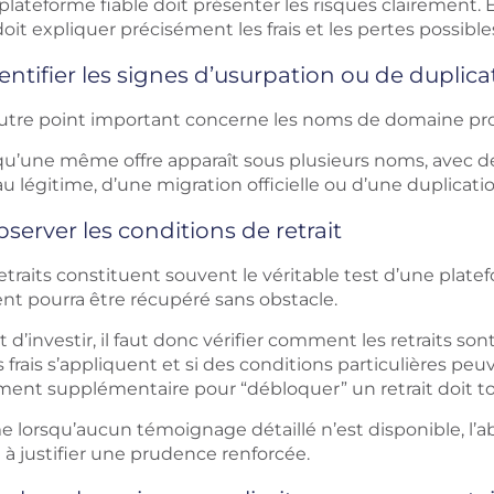
lateforme fiable doit présenter les risques clairement. E
doit expliquer précisément les frais et les pertes possibles
entifier les signes d’usurpation ou de duplica
utre point important concerne les noms de domaine proc
qu’une même offre apparaît sous plusieurs noms, avec d
u légitime, d’une migration officielle ou d’une duplication
server les conditions de retrait
etraits constituent souvent le véritable test d’une plate
ent pourra être récupéré sans obstacle.
 d’investir, il faut donc vérifier comment les retraits s
s frais s’appliquent et si des conditions particulières 
ment supplémentaire pour “débloquer” un retrait doit tou
lorsqu’aucun témoignage détaillé n’est disponible, l’abs
t à justifier une prudence renforcée.