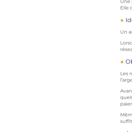
Une p
Elle 
Id
Un a
Lors
résea
Ob
Les r
l’arg
Avant
quel
paie
Même 
suffi