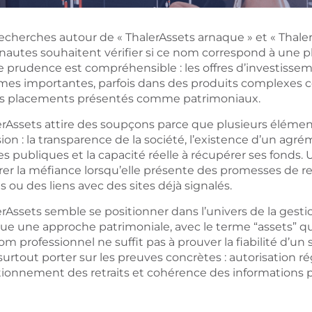
recherches autour de «
ThalerAssets arnaque »
et «
Thaler
rnautes souhaitent vérifier si ce nom correspond à une p
e prudence est compréhensible : les offres d’investiss
es importantes, parfois dans des produits complexes co
es placements présentés comme patrimoniaux.
erAssets attire des soupçons parce que plusieurs éléme
ion : la transparence de la société, l’existence d’un agrém
tes publiques et la capacité réelle à récupérer ses fond
irer la méfiance lorsqu’elle présente des promesses de 
s ou des liens avec des sites déjà signalés.
rAssets semble se positionner dans l’univers de la gesti
e une approche patrimoniale, avec le terme “assets” qui 
m professionnel ne suffit pas à prouver la fiabilité d’un 
surtout porter sur les preuves concrètes : autorisation ré
tionnement des retraits et cohérence des informations 