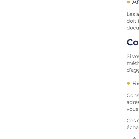
An
Les a
doit 
docu
Co
Si vo
métho
d’agg
Ra
Cons
adres
vous
Ces 
écha