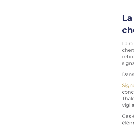
La
ch
La r
cher
retir
signa
Dans 
Sign
conce
Thale
vigil
Ces 
éléme