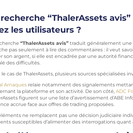
 recherche “ThalerAssets avis” 
ez les utilisateurs ?
echerche
“ThalerAssets avis”
traduit généralement une i
che pas seulement à lire des commentaires : il veut savo
er son argent, si elle est encadrée par une autorité financi
lé des difficultés.
le cas de ThalerAssets, plusieurs sources spécialisées in
al Arnaques
relaie notamment des signalements mettan
rnant la plateforme et son activité. De son côté,
ADC Fr
rAssets figurent sur une liste d’avertissement d’ABE Info
ance accrue face aux offres de trading proposées.
éléments ne remplacent pas une décision judiciaire indiv
nts susceptibles d’alimenter des interrogations quant à l