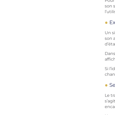
Pour 
son s
l’ut
Ex
Un si
son a
d’éta
Dans
affic
Si l’
chang
Se
Le tr
s’ag
enca