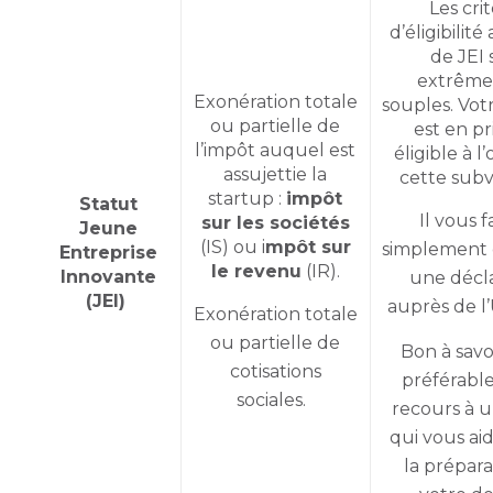
Les cri
d’éligibilité
de JEI 
extrêm
Exonération totale
souples. Vot
ou partielle de
est en pr
l’impôt auquel est
éligible à l
assujettie la
cette sub
startup :
impôt
Statut
Il vous 
sur les sociétés
Jeune
(IS) ou i
mpôt sur
simplement 
Entreprise
le revenu
(IR).
Innovante
une décl
(JEI)
auprès de 
Exonération totale
ou partielle de
Bon à savo
cotisations
préférable
sociales.
recours à u
qui vous ai
la prépara