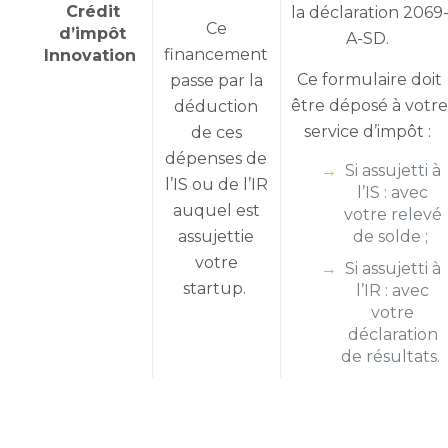
Crédit
la déclaration 2069
Ce
d’impôt
A-SD.
financement
Innovation
Ce formulaire doit
passe par la
être déposé à votr
déduction
service d’impôt :
de ces
dépenses de
Si assujetti à
l’IS ou de l’IR
l’IS : avec
auquel est
votre relevé
assujettie
de solde ;
votre
Si assujetti à
startup.
l’IR : avec
votre
déclaration
de résultats.