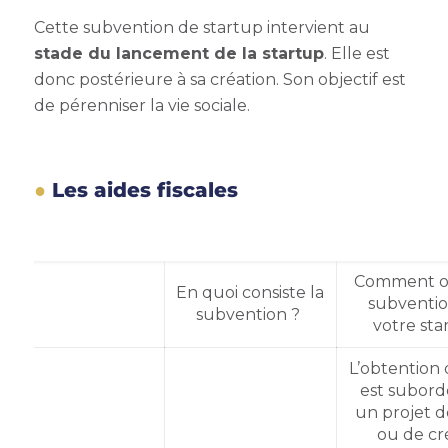
Cette
subvention de startup
intervient au
stade du lancement de la startup
. Elle est
donc postérieure à sa création. Son objectif est
de pérenniser la vie sociale.
Les aides fiscales
Comment ob
En quoi consiste la
subventi
subvention ?
votre st
L’obtention 
est subor
un projet d
ou de cr