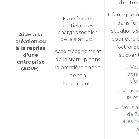
d’entrep
Il faut que 
Exonération
dans l’u
partielle des
situations 
charges sociales
Aide à la
pour être é
de la startup.
création ou
l’octroi d
à la reprise
Accompagnement
d’une
subvent
de la startup dans
entreprise
Vou
la première année
(ACRE)
dem
de son
d’e
lancement.
Vous a
18 et
Vous a
de 3
êtes h