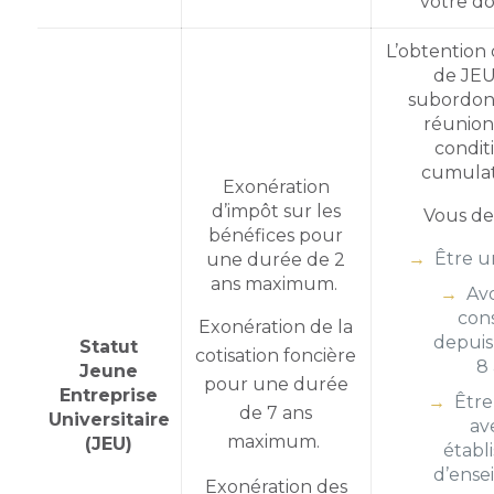
votre do
L’obtention 
de JEU
subordon
réunion
condit
cumulat
Exonération
d’impôt sur les
Vous de
bénéfices pour
Être 
une durée de 2
ans maximum.
Avo
con
Exonération de la
depuis
Statut
cotisation foncière
8 
Jeune
pour une durée
Entreprise
Être
de 7 ans
Universitaire
av
maximum.
(JEU)
établ
d’ens
Exonération des