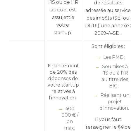
l’IS ou de l’IR
de résultats
auquel est
adressée au service
assujettie
des impôts (SEI ou
votre
DGRI) une annexe 
startup.
2069-A-SD.
Sont éligibles :
Les PME ;
Financement
Soumises à
de 20% des
l’IS ou à l’IR
dépenses de
au titre des
votre startup
BIC ;
relatives à
Réalisant un
l’innovation.
projet
d’innovation.
400
000 € /
Il vous faut
an
renseigner le §4 de
max.