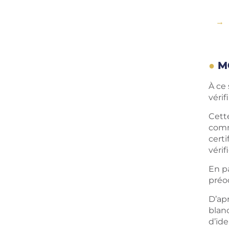
MG
À ce
véri
Cett
comm
cert
vérif
En p
préo
D’ap
blan
d’ide