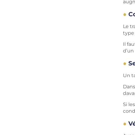
augme
C
Le t
type 
Il fa
d’un 
Se
Un ta
Dans 
davan
Si le
condi
Vé