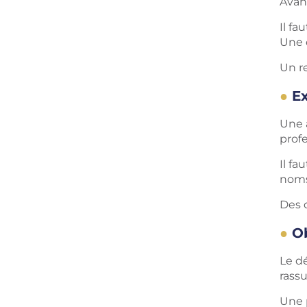
Avan
Il fa
Une 
Un r
Ex
Une 
profe
Il fa
noms 
Des c
O
Le d
rassu
Une p