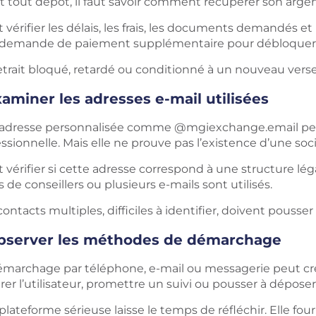
t tout dépôt, il faut savoir comment récupérer son argen
ut vérifier les délais, les frais, les documents demandés 
demande de paiement supplémentaire pour débloquer un 
etrait bloqué, retardé ou conditionné à un nouveau vers
aminer les adresses e-mail utilisées
adresse personnalisée comme @mgiexchange.email pe
ssionnelle. Mais elle ne prouve pas l’existence d’une soc
ut vérifier si cette adresse correspond à une structure léga
de conseillers ou plusieurs e-mails sont utilisés.
ontacts multiples, difficiles à identifier, doivent pousser
bserver les méthodes de démarchage
émarchage par téléphone, e-mail ou messagerie peut cré
rer l’utilisateur, promettre un suivi ou pousser à déposer
lateforme sérieuse laisse le temps de réfléchir. Elle fou