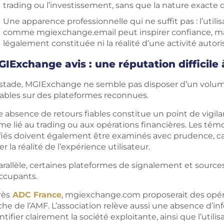
trading ou l’investissement, sans que la nature exacte d
Une apparence professionnelle qui ne suffit pas : l’util
comme mgiexchange.email peut inspirer confiance, mais
légalement constituée ni la réalité d’une activité autori
IExchange avis : une réputation difficile à
 stade, MGIExchange ne semble pas disposer d’un volume 
fiables sur des plateformes reconnues.
e absence de retours fiables constitue un point de vigi
e lié au trading ou aux opérations financières. Les té
ifiés doivent également être examinés avec prudence, ca
ier la réalité de l’expérience utilisateur.
arallèle, certaines plateformes de signalement et sourc
ccupants.
rès
ADC France
, mgiexchange.com proposerait des opérat
che de l’AMF. L’association relève aussi une absence d’i
ntifier clairement la société exploitante, ainsi que l’uti