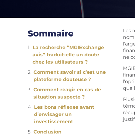
Les 
Sommaire
nombr
l’ar
La recherche “MGIExchange
fina
avis” traduit-elle un doute
ne co
chez les utilisateurs ?
MGIE
Comment savoir si c’est une
finan
plateforme douteuse ?
l’opé
que l
Comment réagir en cas de
situation suspecte ?
Plus
témo
Les bons réflexes avant
récup
d’envisager un
justi
investissement
Conclusion