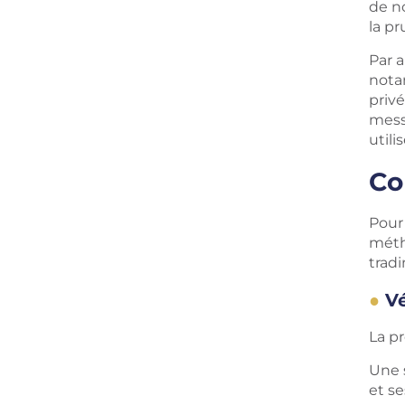
de n
la p
Par a
nota
priv
messa
utili
Co
Pour 
méth
trad
Vé
La pr
Une 
et se