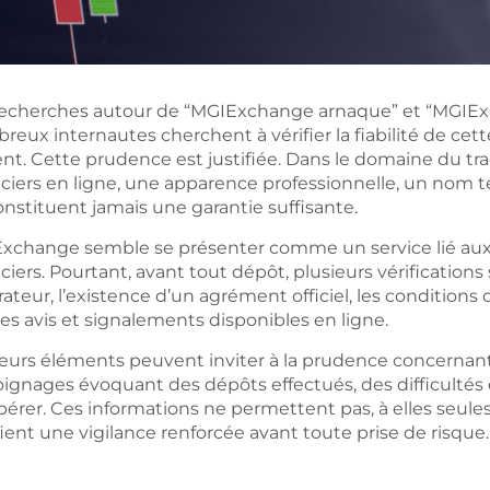
recherches autour de “MGIExchange arnaque” et “MGIEx
eux internautes cherchent à vérifier la fiabilité de cet
gent. Cette prudence est justifiée. Dans le domaine du t
nciers en ligne, une apparence professionnelle, un nom 
nstituent jamais une garantie suffisante.
xchange semble se présenter comme un service lié au
ciers. Pourtant, avant tout dépôt, plusieurs vérifications 
rateur, l’existence d’un agrément officiel, les conditions d
es avis et signalements disponibles en ligne.
ieurs éléments peuvent inviter à la prudence concern
ignages évoquant des dépôts effectués, des difficultés d
érer. Ces informations ne permettent pas, à elles seules
fient une vigilance renforcée avant toute prise de risque.