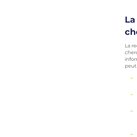
La
ch
La r
cherc
info
peut 