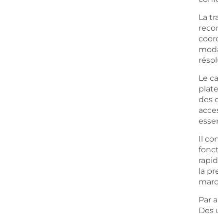
La tr
reco
coord
modal
réso
Le c
plate
des c
acces
esse
Il c
fonct
rapi
la p
march
Par a
Des u