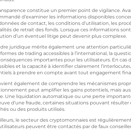
ansparence constitue un premier point de vigilance. Avan
mmandé d’examiner les informations disponibles concerna
onnées de contact, les conditions d’utilisation, les pro
ités de retrait des fonds. Lorsque ces informations sont lim
lution d’un éventuel litige peut devenir plus complexe.
adre juridique mérite également une attention particu
formes de trading accessibles à l’international, la questio
onséquences importantes pour les utilisateurs. En cas de
sibles et la capacité à identifier clairement l’interloc
ntiels à prendre en compte avant tout engagement fina
onvient également de comprendre les mécanismes propres 
ionnement peut amplifier les gains potentiels, mais auss
de. Une liquidation automatique ou une perte importan
reuve d’une fraude, certaines situations pouvant résult
és ou des produits utilisés.
illeurs, le secteur des cryptomonnaies est régulièrement
tilisateurs peuvent être contactés par de faux conseiller