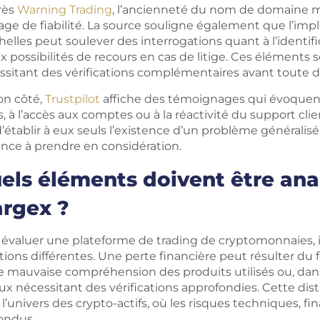
rès
Warning Trading
, l’ancienneté du nom de domaine ma
ge de fiabilité. La source souligne également que l’impl
elles peut soulever des interrogations quant à l’identif
ux possibilités de recours en cas de litige. Ces élément
ssitant des vérifications complémentaires avant toute dé
on côté,
Trustpilot
affiche des témoignages qui évoquent d
, à l’accès aux comptes ou à la réactivité du support cl
’établir à eux seuls l’existence d’un problème généralis
ance à prendre en considération.
els éléments doivent être anal
rgex ?
 évaluer une plateforme de trading de cryptomonnaies, il
ations différentes. Une perte financière peut résulter 
e mauvaise compréhension des produits utilisés ou, dans
ux nécessitant des vérifications approfondies. Cette dis
l’univers des crypto-actifs, où les risques techniques, fi
ondus.