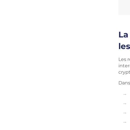
La
les
Les 
inte
cryp
Dans