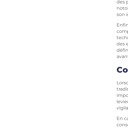
des p
notor
son i
Enfin
compl
techn
des 
défin
avant
Co
Lorsq
trad
impor
levi
vigil
En c
cons