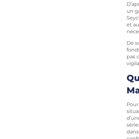
D’ap
un ga
Seych
et a
néce
De s
fonds
pas d
vigil
Qu
Ma
Pour
situ
d’un
série
dans 
conf