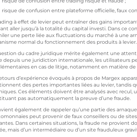
risque de confusion entre trading risqué et fraude ;
risque de confusion entre plateforme officielle, faux cons
ading à effet de levier peut entraîner des gains importa
nt aller jusqu’à la totalité du capital investi. Dans ce co
iler une perte liée aux fluctuations du marché à une arna
nisme normal du fonctionnement des produits à levier.
uestion du cadre juridique mérite également une attenti
 depuis une juridiction internationale, les utilisateurs p
lémentaires en cas de litige, notamment en matière de 
retours d’expérience évoqués à propos de Margex apparais
onnent des pertes importantes liées au levier, tandis qu
niques. Ces éléments doivent être analysés avec recul, 
tituant pas automatiquement la preuve d’une fraude.
onvient également de rappeler qu’une partie des arnaque
tomonnaies peut provenir de faux conseillers ou de site
tantes. Dans certaines situations, la fraude ne provient
sée, mais d’un intermédiaire ou d’un site frauduleux gravi