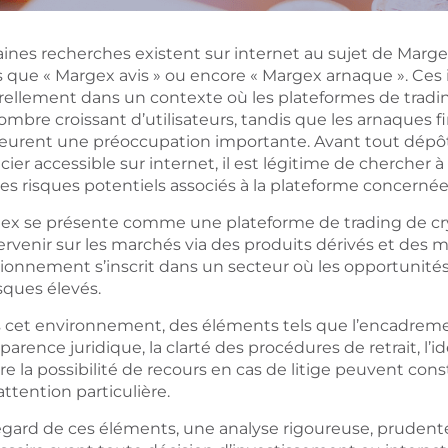
aines recherches existent sur internet au sujet de Marg
es que « Margex avis » ou encore « Margex arnaque ». Ces
rellement dans un contexte où les plateformes de tradin
mbre croissant d’utilisateurs, tandis que les arnaques f
urent une préoccupation importante. Avant tout dépôt d
cier accessible sur internet, il est légitime de chercher 
es risques potentiels associés à la plateforme concernée
ex se présente comme une plateforme de trading de
ervenir sur les marchés via des produits dérivés et des m
tionnement s’inscrit dans un secteur où les opportunit
sques élevés.
 cet environnement, des éléments tels que l’encadremen
parence juridique, la clarté des procédures de retrait, l’i
e la possibilité de recours en cas de litige peuvent cons
ttention particulière.
egard de ces éléments, une analyse rigoureuse, prudente