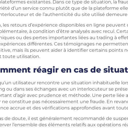
lateformes existantes. Dans ce type de situation, la frau
iété d’un service connu plutôt que de la plateforme elle
nterlocuteur et de l’authenticité du site utilisé demeur
, les retours d’expérience disponibles en ligne peuvent 
émentaire, à condition d’être analysés avec recul. Certa
iques ou des pertes importantes liées au trading à effet
expériences différentes. Ces témoignages ne permettent 
itive, mais ils peuvent aider à identifier certains points 
 toute utilisation.
mment réagir en cas de situat
u’un utilisateur rencontre une situation inhabituelle lor
ing ou dans ses échanges avec un interlocuteur se prése
tant d’agir avec prudence et méthode. Une perte liée au 
er ne constitue pas nécessairement une fraude. En revan
ance accrue et des vérifications approfondies avant tout
as de doute, il est généralement recommandé de suspe
erver l’ensemble des éléments relatifs aux opérations ré