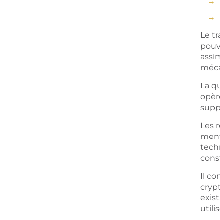
Le tr
pouva
assim
méca
La q
opère
supp
Les 
menti
tech
cons
Il c
cryp
exis
utili