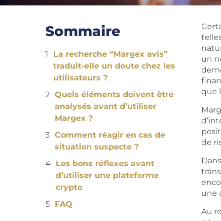
Cert
Sommaire
tell
natu
La recherche “Margex avis”
un no
traduit-elle un doute chez les
deme
utilisateurs ?
finan
que l
Quels éléments doivent être
analysés avant d’utiliser
Marg
Margex ?
d’int
posi
Comment réagir en cas de
de ri
situation suspecte ?
Dans
Les bons réflexes avant
trans
d’utiliser une plateforme
encor
crypto
une a
FAQ
Au r