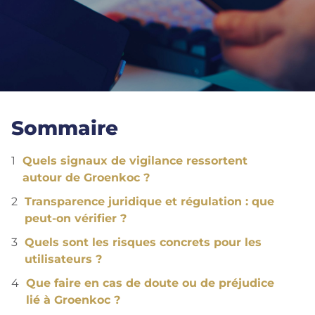
Sommaire
Quels signaux de vigilance ressortent
autour de Groenkoc ?
Transparence juridique et régulation : que
peut-on vérifier ?
Quels sont les risques concrets pour les
utilisateurs ?
Que faire en cas de doute ou de préjudice
lié à Groenkoc ?