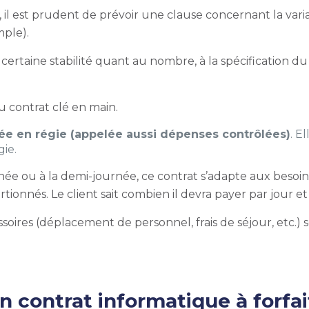
ait, il est prudent de prévoir une clause concernant la v
mple).
certaine stabilité quant au nombre, à la spécification d
u contrat clé en main.
xée en régie (appelée aussi dépenses contrôlées)
. E
gie.
née ou à la demi-journée, ce contrat s’adapte aux besoins
tionnés. Le client sait combien il devra payer par jour et
ccessoires (déplacement de personnel, frais de séjour, etc.) 
un contrat informatique à
forfai