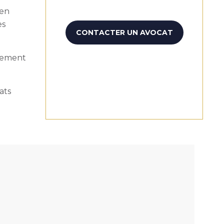
 en
es
CONTACTER UN AVOCAT
aiement
ats