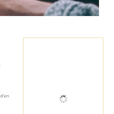
e
 d’en