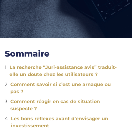
Sommaire
La recherche “Juri-assistance avis” traduit-
elle un doute chez les utilisateurs ?
Comment savoir si c’est une arnaque ou
pas ?
Comment réagir en cas de situation
suspecte ?
Les bons réflexes avant d’envisager un
investissement