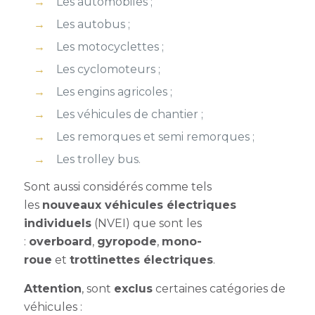
Les automobiles ;
Les autobus ;
Les motocyclettes ;
Les cyclomoteurs ;
Les engins agricoles ;
Les véhicules de chantier ;
Les remorques et semi remorques ;
Les trolley bus.
Sont aussi considérés comme tels
les
nouveaux véhicules électriques
individuels
(NVEI) que sont les
:
overboard
,
gyropode
,
mono-
roue
et
trottinettes électriques
.
Attention
, sont
exclus
certaines catégories de
véhicules :