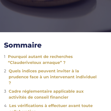
Sommaire
Pourquoi autant de recherches
“Clauderiveloux arnaque” ?
Quels indices peuvent inviter à la
prudence face à un intervenant individuel
?
Cadre réglementaire applicable aux
activités de conseil financier
Les vérifications à effectuer avant toute