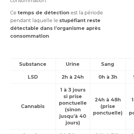
consommation.
Ce
temps de détection
est la période
pendant laquelle le
stupéfiant reste
détectable dans l’organisme après
consommation
.
Substance
Urine
Sang
LSD
2h à 24h
0h à 3h
1 à 3 jours
si prise
24h à 48h
ponctuelle
Cannabis
(prise
(sinon
ponctuelle)
p
jusqu’à 40
jours)