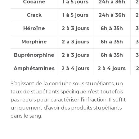
Cocaïne
1 à 5 jours
24h à 36h
2
Crack
1 à 5 jours
24h à 36h
2
Héroïne
2 à 3 jours
6h à 35h
3
Morphine
2 à 3 jours
6h à 35h
3
Buprénorphine
2 à 3 jours
6h à 35h
3
Amphétamines
2 à 4 jours
2 à 4 jours
2
S’agissant de la conduite sous stupéfiants, un
taux de stupéfiants spécifique n’est toutefois
pas requis pour caractériser l’infraction. Il suffit
uniquement d’avoir des produits stupéfiants
dans le sang.