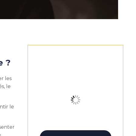
e ?
r les
s, le
tir le
ésenter
e