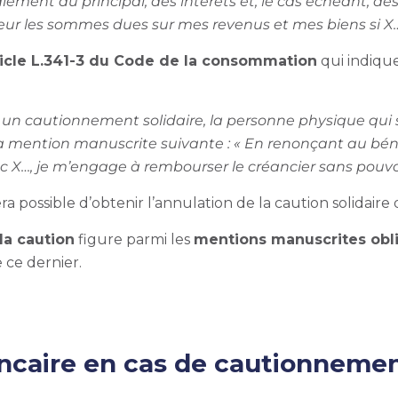
ement du principal, des intérêts et, le cas échéant, des
ur les sommes dues sur mes revenus et mes biens si X… 
ticle L.341-3 du Code de la consommation
qui indique
n cautionnement solidaire, la personne physique qui se
 mention manuscrite suivante : « En renonçant au bénéfi
ec X…, je m’engage à rembourser le créancier sans pouvo
ra possible d’obtenir l’annulation de la caution solidaire
la caution
figure parmi les
mentions manuscrites obli
e ce dernier.
ncaire en cas de cautionnemen