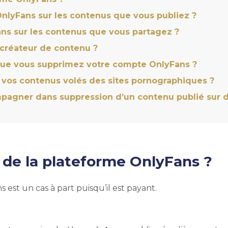
OnlyFans sur les contenus que vous publiez ?
ans sur les contenus que vous partagez ?
créateur de contenu ?
rsque vous supprimez votre compte OnlyFans ?
de vos contenus volés des sites pornographiques ?
agner dans suppression d’un contenu publié sur d
té de la plateforme OnlyFans ?
 est un cas à part puisqu’il est payant.