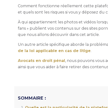
Comment fonctionne réellement cette plate
et quels sont les risques si vous y déposez du
À qui appartiennent les photos et vidéos lorsqu
fans » publient vos contenus sur des sites porno
que nous allons découvrir dans cet article.
Un autre article spécifique aborde la problé
de la loi applicable en cas de litige
.
Avocats en droit pénal
, nous pouvons vous a
ainsi que vous aider à faire retirer des contenu
SOMMAIRE :
Quelle est la particularité de la platef