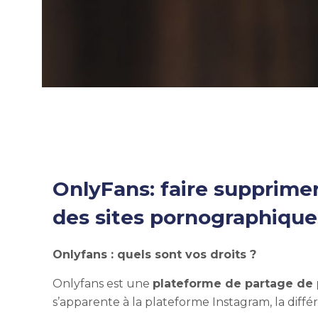
OnlyFans: faire supprime
des sites pornographique
Onlyfans : quels sont vos droits ?
Onlyfans est une
plateforme de partage de 
s’apparente à la plateforme Instagram, la diff