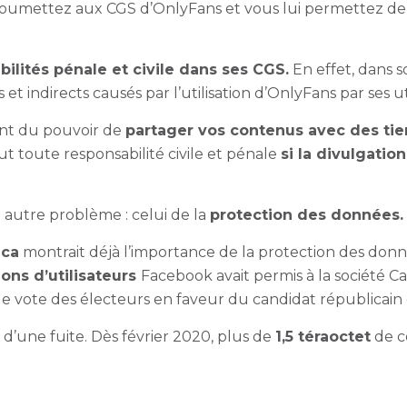
s soumettez aux CGS d’OnlyFans et vous lui permettez de
bilités pénale et civile dans ses CGS.
En effet, dans so
 indirects causés par l’utilisation d’OnlyFans par ses uti
nt du pouvoir de
partager vos contenus avec des tie
ut toute responsabilité civile et pénale
si la divulgatio
n autre problème : celui de la
protection des données.
ica
montrait déjà l’importance de la protection des donn
ions d’utilisateurs
Facebook avait permis à la société 
le vote des électeurs en faveur du candidat républicain 
 d’une fuite. Dès février 2020, plus de
1,5 téraoctet
de c