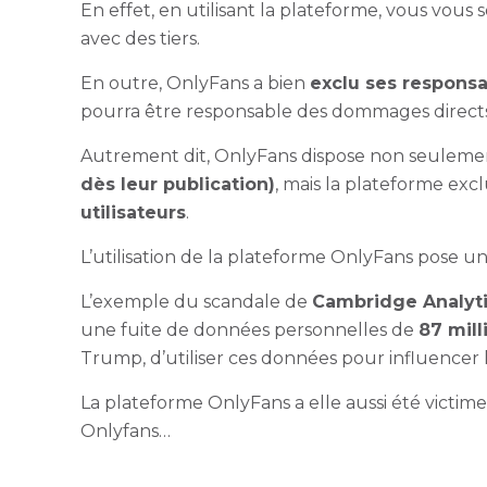
En effet, en utilisant la plateforme, vous vou
avec des tiers.
En outre, OnlyFans a bien
exclu ses responsa
pourra être responsable des dommages directs et
Autrement dit, OnlyFans dispose non seuleme
dès leur publication)
, mais la plateforme excl
utilisateurs
.
L’utilisation de la plateforme OnlyFans pose u
L’exemple du scandale de
Cambridge Analyt
une fuite de données personnelles de
87 mill
Trump, d’utiliser ces données pour influencer 
La plateforme OnlyFans a elle aussi été victime
Onlyfans…