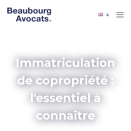
Immatriculation
de copropriété :
l'essentiel à
connaître