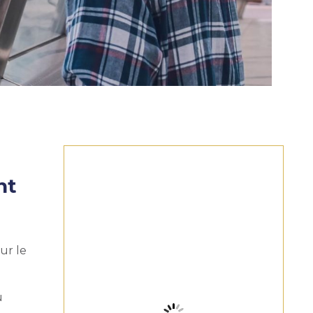
nt
ur le
u