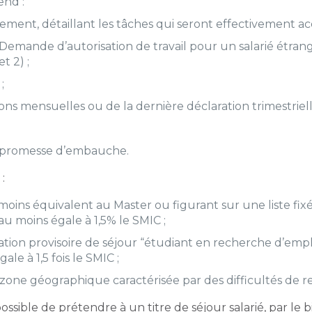
end :
ment, détaillant les tâches qui seront effectivement acco
Demande d’autorisation de travail pour un salarié étrang
t 2) ;
;
ions mensuelles ou de la dernière déclaration trimestrie
la promesse d’embauche.
:
s équivalent au Master ou figurant sur une liste fixée 
au moins égale à 1,5% le SMIC ;
tion provisoire de séjour “étudiant en recherche d’emploi
le à 1,5 fois le SMIC ;
ne géographique caractérisée par des difficultés de rec
ra possible de prétendre à un titre de séjour salarié, par 