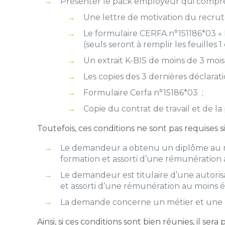
Présenter le pack employeur qui compr
Une lettre de motivation du recrute
Le formulaire CERFA n°151186*03 « 
(seuls seront à remplir les feuilles 1 e
Un extrait K-BIS de moins de 3 mois 
Les copies des 3 dernières déclarat
Formulaire Cerfa n°15186*03 ;
Copie du contrat de travail et de 
Toutefois, ces conditions ne sont pas requises si 
Le demandeur a obtenu un diplôme au moin
formation et assorti d’une rémunération 
Le demandeur est titulaire d’une autorisa
et assorti d’une rémunération au moins éga
La demande concerne un métier et une zo
Ainsi, si ces conditions sont bien réunies, il se