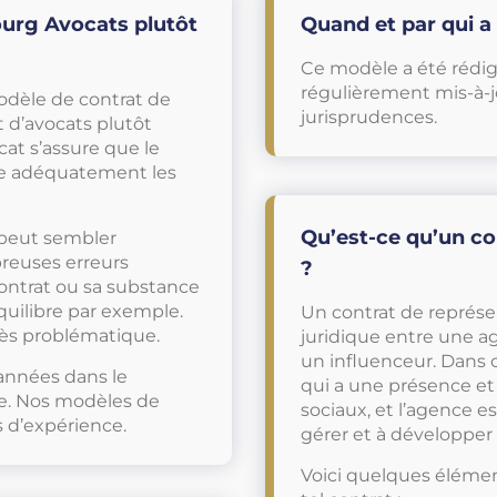
urg Avocats plutôt
Quand et par qui a
Ce modèle a été rédig
régulièrement mis-à-j
modèle de contrat de
jurisprudences.
t d’avocats plutôt
cat s’assure que le
tège adéquatement les
Qu’est-ce qu’un co
 peut sembler
reuses erreurs
?
contrat ou sa substance
uilibre par exemple.
Un contrat de représe
très problématique.
juridique entre une a
un influenceur. Dans 
années dans le
qui a une présence et 
e. Nos modèles de
sociaux, et l’agence e
s d’expérience.
gérer et à développer s
Voici quelques éléme