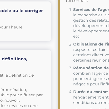
tel contrat :
Services de l’age
dèle ou le corriger
la recherche et la
gestion des relati
développement de 
pour 1 heure
le développement 
etc.
Obligations de l’
respecter certains
certaines directiv
 définitions,
certaines réunion
Rémunération de
combien l’agence s
it la définition de
pourcentage des r
négocie pour l’inf
 rémunération,
Durée du contrat
blic pour diffuser, par
l’engagement entre
romouvoir,
conditions de reno
des services ou une