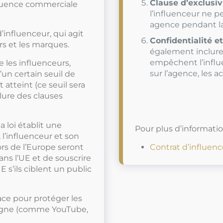
Clause d’exclusiv
fluence commerciale
l’influenceur ne p
agence pendant la
d’influenceur, qui agit
Confidentialité e
s et les marques.
également inclure 
empêchent l’influ
e les influenceurs,
sur l’agence, les a
’un certain seuil de
atteint (ce seuil sera
clure des clauses
a loi établit une
Pour plus d’information
 l’influenceur et son
ors de l’Europe seront
Contrat d’influen
ns l’UE et de souscrire
E s’ils ciblent un public
ce pour protéger les
 ligne (comme YouTube,
.